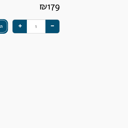
₪
179
הו