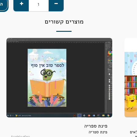
הו
מוצרים קשורים
פינת ספריה
אים
פינת ספריה
.
612abd74efa51