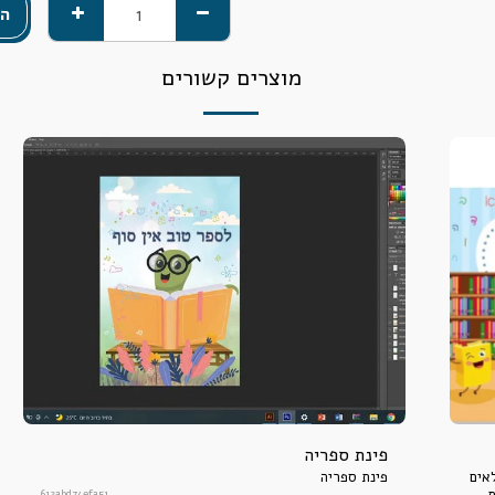
הו
מוצרים קשורים
פינת ספריה
אים
פינת ספריה
.
612abd74efa51